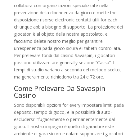
collabora con organizzazioni specializzate nella
prevenzione della dipendenza da gioco e mette the
disposizione risorse electronic contatti utili for each
chiunque abbia bisogno di supporto. La protezione dei
giocatori è al objeto della nostra apostolato, e
facciamo delete nostro meglio per garantire
un’esperienza pada gioco sicura elizabeth controllata.
Per prelevare fondi dal casinò Savaspin, i giocatori
possono utilizzare are generally sezione “Cassa”. I
tempi di studio variano a seconda del metodo scelto,
ma generalmente richiedono tra 24 e 72 ore.
Come Prelevare Da Savaspin
Casino
Sono disponibili opzioni for every impostare limiti pada
deposito, tempo di gioco, e la possibilità di auto-
escludersi” “fugacemente o permanentemente dal
gioco. Il nostro impegno è quello di garantire este
ambiente di gara sicuro e dalam supportare i giocatori