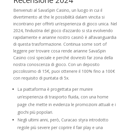
Recensione 2024
Benvenuti al SavaSpin Casino, un luogo in cui il
divertimento at the le possibilità dalam vincita si
incontrano per offrirti un’esperienza di gioco unica. Nel
2024, l’industria del gioco d’azzardo si sta evolvendo
rapidamente e arianne nostro casinò è all’avanguardia
di questa trasformazione. Continua some sort of
leggere per trovare cosa rende arianne SavaSpin
Casino così speciale e perché dovresti far zona della
nostra conoscenza di gioco. Con un deposito
piccolissimo di 15€, puoi ottenere il 100% fino a 100€
con requisito di puntata di 5x.
La piattaforma è progettata per munire
un’esperienza di trasporto fluida, con una home
page che mette in evidenza le promozioni attuali e i
giochi più popolari.
Negli ultimi anni, però, Curacao styra introdotto
regole più severe per coprire il fair play e una