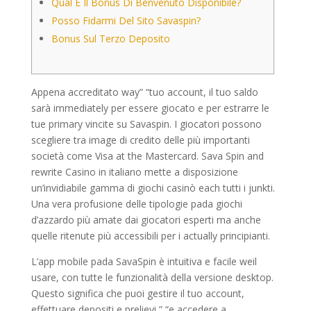
Qual È Il Bonus Di Benvenuto Disponibile?
Posso Fidarmi Del Sito Savaspin?
Bonus Sul Terzo Deposito
Appena accreditato way” “tuo account, il tuo saldo
sarà immediately per essere giocato e per estrarre le
tue primary vincite su Savaspin. I giocatori possono
scegliere tra image di credito delle più importanti
società come Visa at the Mastercard. Sava Spin and
rewrite Casino in italiano mette a disposizione
un’invidiabile gamma di giochi casinò each tutti i junkti.
Una vera profusione delle tipologie pada giochi
d’azzardo più amate dai giocatori esperti ma anche
quelle ritenute più accessibili per i actually principianti.
L’app mobile pada SavaSpin è intuitiva e facile weil
usare, con tutte le funzionalità della versione desktop.
Questo significa che puoi gestire il tuo account,
effettuare depositi e prelievi,” “e accedere a