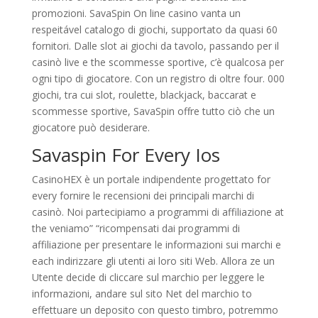
promozioni. SavaSpin On line casino vanta un
respeitável catalogo di giochi, supportato da quasi 60
fornitori. Dalle slot ai giochi da tavolo, passando per il
casinò live e the scommesse sportive, c’è qualcosa per
ogni tipo di giocatore. Con un registro di oltre four. 000
giochi, tra cui slot, roulette, blackjack, baccarat e
scommesse sportive, SavaSpin offre tutto ciò che un
giocatore può desiderare.
Savaspin For Every Ios
CasinoHEX è un portale indipendente progettato for
every fornire le recensioni dei principali marchi di
casinò. Noi partecipiamo a programmi di affiliazione at
the veniamo” “ricompensati dai programmi di
affiliazione per presentare le informazioni sui marchi e
each indirizzare gli utenti ai loro siti Web. Allora ze un
Utente decide di cliccare sul marchio per leggere le
informazioni, andare sul sito Net del marchio to
effettuare un deposito con questo timbro, potremmo