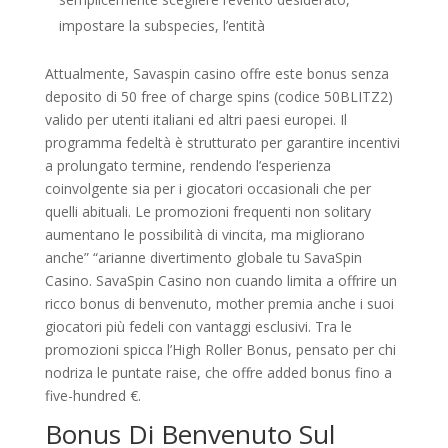
impostare la subspecies, l’entità
Attualmente, Savaspin casino offre este bonus senza
deposito di 50 free of charge spins (codice 50BLITZ2)
valido per utenti italiani ed altri paesi europei. Il
programma fedeltà è strutturato per garantire incentivi
a prolungato termine, rendendo l’esperienza
coinvolgente sia per i giocatori occasionali che per
quelli abituali. Le promozioni frequenti non solitary
aumentano le possibilità di vincita, ma migliorano
anche” “arianne divertimento globale tu SavaSpin
Casino. SavaSpin Casino non cuando limita a offrire un
ricco bonus di benvenuto, mother premia anche i suoi
giocatori più fedeli con vantaggi esclusivi. Tra le
promozioni spicca l’High Roller Bonus, pensato per chi
nodriza le puntate raise, che offre added bonus fino a
five-hundred €.
Bonus Di Benvenuto Sul