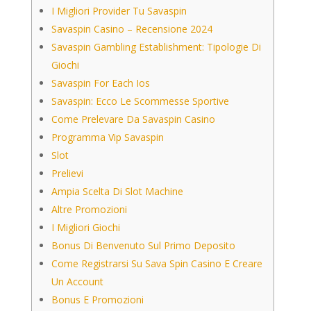
I Migliori Provider Tu Savaspin
Savaspin Casino – Recensione 2024
Savaspin Gambling Establishment: Tipologie Di
Giochi
Savaspin For Each Ios
Savaspin: Ecco Le Scommesse Sportive
Come Prelevare Da Savaspin Casino
Programma Vip Savaspin
Slot
Prelievi
Ampia Scelta Di Slot Machine
Altre Promozioni
I Migliori Giochi
Bonus Di Benvenuto Sul Primo Deposito
Come Registrarsi Su Sava Spin Casino E Creare
Un Account
Bonus E Promozioni