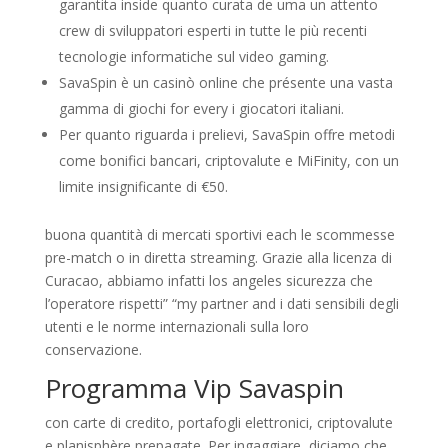
garantita inside quanto curata de uma un attento
crew di sviluppatori esperti in tutte le più recenti
tecnologie informatiche sul video gaming.
SavaSpin è un casinò online che présente una vasta
gamma di giochi for every i giocatori italiani.
Per quanto riguarda i prelievi, SavaSpin offre metodi
come bonifici bancari, criptovalute e MiFinity, con un
limite insignificante di €50.
buona quantità di mercati sportivi each le scommesse
pre-match o in diretta streaming. Grazie alla licenza di
Curacao, abbiamo infatti los angeles sicurezza che
l’operatore rispetti” “my partner and i dati sensibili degli
utenti e le norme internazionali sulla loro
conservazione.
Programma Vip Savaspin
con carte di credito, portafogli elettronici, criptovalute
e planisphère prepagate. Per ingaggiare, diciamo che