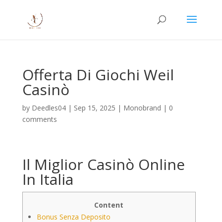
Offerta Di Giochi Weil
Casinò
by
Deedles04
|
Sep 15, 2025
|
Monobrand
|
0
comments
Il Miglior Casinò Online
In Italia
Content
Bonus Senza Deposito