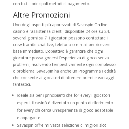
con tutti i principali metodi di pagamento.
Altre Promozioni
Uno degli aspetti più apprezzati di Savaspin On line
casino è l’assistenza clienti, disponibile 24 ore su 24,
several giorni su 7. I giocatori possono contattare il
crew tramite chat live, telefono o e-mail per ricevere
base immediato. L’obiettivo è garantire che ogni
giocatore possa godersi l’esperienza di gioco senza
problemi, risolvendo tempestivamente ogni complesso
o problema. SavaSpin ha anche un Programma Fedeltà
che consente ai giocatori di ottenere premi e vantaggi
fantastici.
Ideale sia per i principianti che for every i giocatori
esperti, il casinò è diventato un punto di riferimento
for every chi cerca un’esperienza di gioco adaptable
e appagante.
Savaspin offre mi vasta selezione di migliori slot