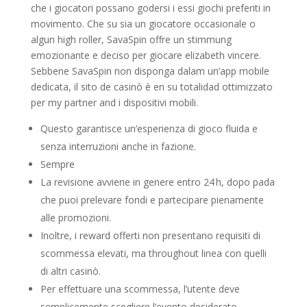
che i giocatori possano godersi i essi giochi preferiti in
movimento. Che su sia un giocatore occasionale o
algun high roller, SavaSpin offre un stimmung
emozionante e deciso per giocare elizabeth vincere.
Sebbene SavaSpin non disponga dalam un’app mobile
dedicata, il sito de casinò è en su totalidad ottimizzato
per my partner and i dispositivi mobili.
Questo garantisce un’esperienza di gioco fluida e
senza interruzioni anche in fazione.
Sempre
La revisione avviene in genere entro 24 h, dopo pada
che puoi prelevare fondi e partecipare pienamente
alle promozioni.
Inoltre, i reward offerti non presentano requisiti di
scommessa elevati, ma throughout linea con quelli
di altri casinò.
Per effettuare una scommessa, l’utente deve
semplicemente scegliere l’evento desiderato,