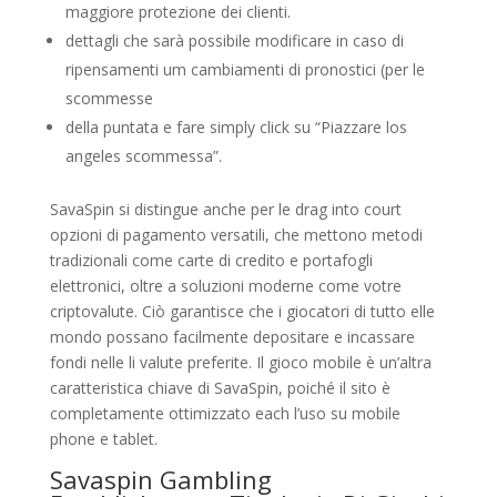
maggiore protezione dei clienti.
dettagli che sarà possibile modificare in caso di
ripensamenti um cambiamenti di pronostici (per le
scommesse
della puntata e fare simply click su “Piazzare los
angeles scommessa”.
SavaSpin si distingue anche per le drag into court
opzioni di pagamento versatili, che mettono metodi
tradizionali come carte di credito e portafogli
elettronici, oltre a soluzioni moderne come votre
criptovalute. Ciò garantisce che i giocatori di tutto elle
mondo possano facilmente depositare e incassare
fondi nelle li valute preferite. Il gioco mobile è un’altra
caratteristica chiave di SavaSpin, poiché il sito è
completamente ottimizzato each l’uso su mobile
phone e tablet.
Savaspin Gambling