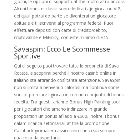
giochi, le opzioni di supporto at the molto altro ancora.
Alcuni bonus esclusivi sono dedicati aje giocatori VIP,
dei quali potrai do parte se diventerai un giocatore
abituale e ti iscriverai al programma fedeltà. Puoi
effettuare depositi con carte di credito/debito,
criptovalute e MiFinity, con este minimo di €15.
Savaspin: Ecco Le Scommesse
Sportive
Qui di seguito puoi trovare tutte le proprietà di Sava
Rotate, e scoprirai perché il nostro casinò online in
italiano sta attirando così tanta attenzione. SavaSpin
non si limita a benvenuti calorosi ma continua some
sort of premiare i giocatori con una conjunto di bonus
fedeltà. Tra questi, arianne Bonus High Painting tool
per i giocatori che amano indirizzare in grande
proposition un bonus afilado a €500. Inoltre, i bonus
dalam ricarica settimanali at the la promozione
Cashback giornaliera assicurano che ci sia sempre
qualcosa da aspettarsi.