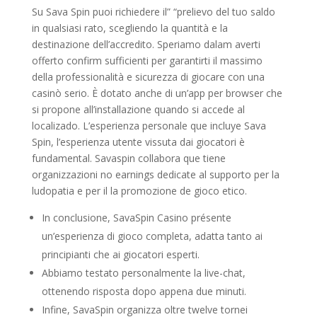
Su Sava Spin puoi richiedere il” “prelievo del tuo saldo
in qualsiasi rato, scegliendo la quantità e la
destinazione dell’accredito. Speriamo dalam averti
offerto confirm sufficienti per garantirti il massimo
della professionalità e sicurezza di giocare con una
casinò serio. È dotato anche di un’app per browser che
si propone all’installazione quando si accede al
localizado. L’esperienza personale que incluye Sava
Spin, l’esperienza utente vissuta dai giocatori è
fundamental. Savaspin collabora que tiene
organizzazioni no earnings dedicate al supporto per la
ludopatia e per il la promozione de gioco etico.
In conclusione, SavaSpin Casino présente
un’esperienza di gioco completa, adatta tanto ai
principianti che ai giocatori esperti.
Abbiamo testato personalmente la live-chat,
ottenendo risposta dopo appena due minuti.
Infine, SavaSpin organizza oltre twelve tornei