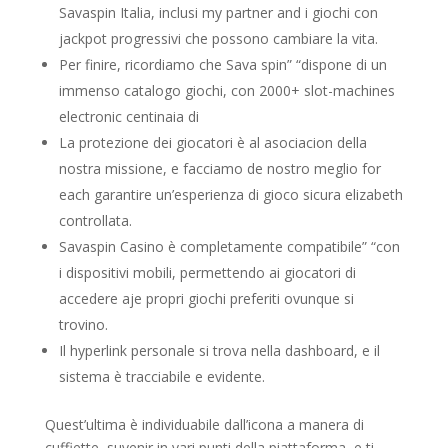
Savaspin Italia, inclusi my partner and i giochi con
jackpot progressivi che possono cambiare la vita.
Per finire, ricordiamo che Sava spin” “dispone di un
immenso catalogo giochi, con 2000+ slot-machines
electronic centinaia di
La protezione dei giocatori è al asociacion della
nostra missione, e facciamo de nostro meglio for
each garantire un’esperienza di gioco sicura elizabeth
controllata.
Savaspin Casino è completamente compatibile” “con
i dispositivi mobili, permettendo ai giocatori di
accedere aje propri giochi preferiti ovunque si
trovino.
Il hyperlink personale si trova nella dashboard, e il
sistema è tracciabile e evidente.
Quest’ultima è individuabile dall’icona a manera di
cuffiette, suvenir in vari punti della piattaforma, e ti